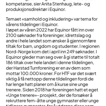
kompetanse, sier Anita Stenhaug, lete- og
produksjonsdirektør i Equinor.
Temaet «samhold og inkludering» var tema for
vårens tildelinger i Equinor.
I løpet av våren 2022 har Equinor fått inn over
2100 søknader fra foreninger, idrettslag og
andre i hele landet som ønsker å gjennomføre
tiltak for barn, ungdom og studenter. I regionen
Nord-Norge kom det i april inn 249 søknader. I
Equinor gleder man seg over å gi støtte til totalt
186 tiltak over hele landet i denne tildelingen,
der Harstad Turnforening er en av dem som
mottar 100.000 kroner. For HTF var det svært
viktig å få nettopp denne tildelingen fordi de
har lenge hatt planer om å kurse sine unge
trenere. Siden 2018 har foreningen hatt et eget
«Unge trenere»- prosjekt, der de forsøker å
rekruttere fem-åtte unge gymnaster eller unge
tidligere gymnaster, for å utdanne disse som