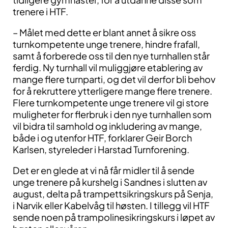
trenere i HTF.
– Målet med dette er blant annet å sikre oss
turnkompetente unge trenere, hindre frafall,
samt å forberede oss til den nye turnhallen står
ferdig. Ny turnhall vil muliggjøre etablering av
mange flere turnparti, og det vil derfor bli behov
for å rekruttere ytterligere mange flere trenere.
Flere turnkompetente unge trenere vil gi store
muligheter for flerbruk i den nye turnhallen som
vil bidra til samhold og inkludering av mange,
både i og utenfor HTF, forklarer Geir Borch
Karlsen, styreleder i Harstad Turnforening.
Det er en glede at vi nå får midler til å sende
unge trenere på kurshelg i Sandnes i slutten av
august, delta på trampettsikringskurs på Senja,
i Narvik eller Kabelvåg til høsten. I tillegg vil HTF
sende noen på trampolinesikringskurs i løpet av