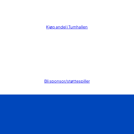
Kjøp andel i Turnhallen
Bli sponsor/støttespiller