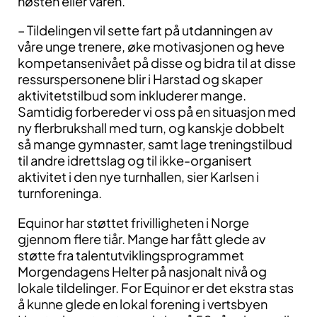
høsten eller våren.
– Tildelingen vil sette fart på utdanningen av
våre unge trenere, øke motivasjonen og heve
kompetansenivået på disse og bidra til at disse
ressurspersonene blir i Harstad og skaper
aktivitetstilbud som inkluderer mange.
Samtidig forbereder vi oss på en situasjon med
ny flerbrukshall med turn, og kanskje dobbelt
så mange gymnaster, samt lage treningstilbud
til andre idrettslag og til ikke-organisert
aktivitet i den nye turnhallen, sier Karlsen i
turnforeninga.
Equinor har støttet frivilligheten i Norge
gjennom flere tiår. Mange har fått glede av
støtte fra talentutviklingsprogrammet
Morgendagens Helter på nasjonalt nivå og
lokale tildelinger. For Equinor er det ekstra stas
å kunne glede en lokal forening i vertsbyen